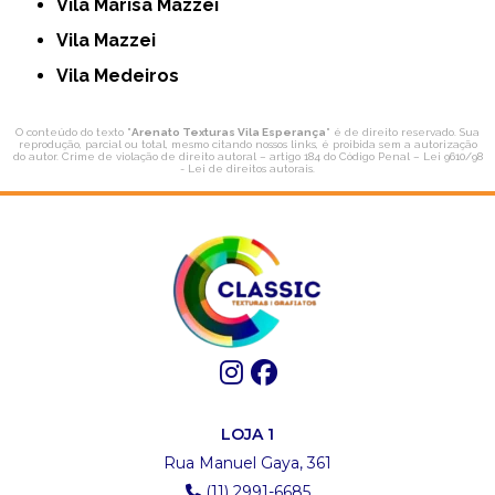
Vila Marisa Mazzei
Vila Mazzei
Vila Medeiros
O conteúdo do texto "
Arenato Texturas Vila Esperança
" é de direito reservado. Sua
reprodução, parcial ou total, mesmo citando nossos links, é proibida sem a autorização
do autor. Crime de violação de direito autoral – artigo 184 do Código Penal –
Lei 9610/98
- Lei de direitos autorais
.
LOJA 1
Rua Manuel Gaya, 361
(11) 2991-6685