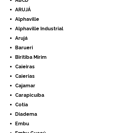
ABCD
ARUJÁ
Alphaville
Alphaville Industrial
Arujá
Barueri
Biritiba Mirim
Caieiras
Caierias
Cajamar
Carapicuíba
Cotia
Diadema
Embu