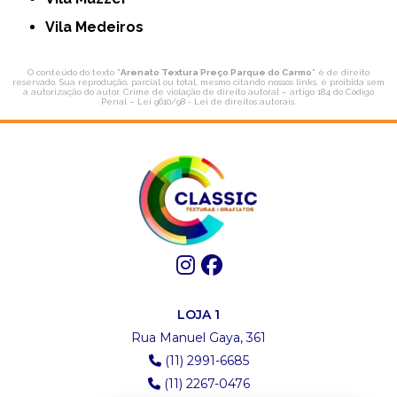
Vila Medeiros
O conteúdo do texto "
Arenato Textura Preço Parque do Carmo
" é de direito
reservado. Sua reprodução, parcial ou total, mesmo citando nossos links, é proibida sem
a autorização do autor. Crime de violação de direito autoral – artigo 184 do Código
Penal –
Lei 9610/98 - Lei de direitos autorais
.
LOJA 1
Rua Manuel Gaya, 361
(11) 2991-6685
(11) 2267-0476