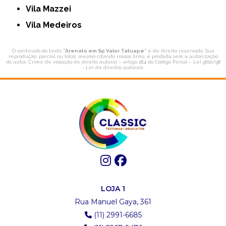
Vila Mazzei
Vila Medeiros
O conteúdo do texto "
Arenato em Sp Valor Tatuapé
" é de direito reservado. Sua
reprodução, parcial ou total, mesmo citando nossos links, é proibida sem a autorização
do autor. Crime de violação de direito autoral – artigo 184 do Código Penal –
Lei 9610/98
- Lei de direitos autorais
.
LOJA 1
Rua Manuel Gaya, 361
(11) 2991-6685