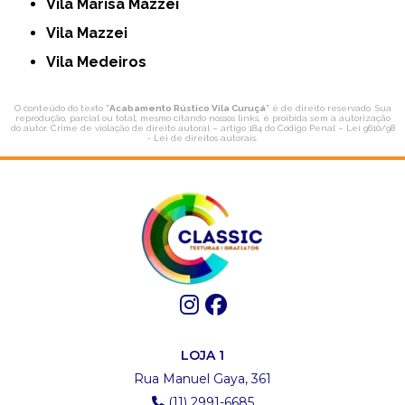
Vila Marisa Mazzei
Vila Mazzei
Vila Medeiros
O conteúdo do texto "
Acabamento Rústico Vila Curuçá
" é de direito reservado. Sua
reprodução, parcial ou total, mesmo citando nossos links, é proibida sem a autorização
do autor. Crime de violação de direito autoral – artigo 184 do Código Penal –
Lei 9610/98
- Lei de direitos autorais
.
LOJA 1
Rua Manuel Gaya, 361
(11) 2991-6685