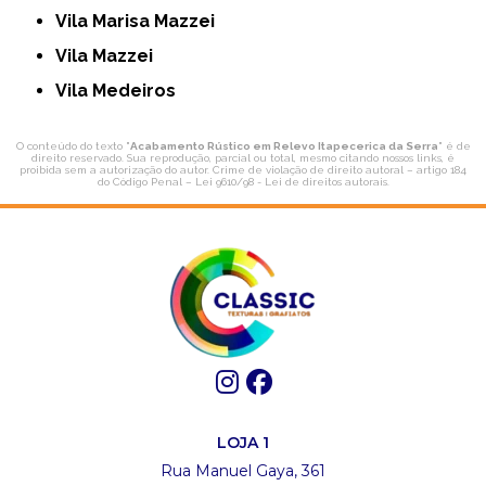
Vila Marisa Mazzei
Vila Mazzei
Vila Medeiros
O conteúdo do texto "
Acabamento Rústico em Relevo Itapecerica da Serra
" é de
direito reservado. Sua reprodução, parcial ou total, mesmo citando nossos links, é
proibida sem a autorização do autor. Crime de violação de direito autoral – artigo 184
do Código Penal –
Lei 9610/98 - Lei de direitos autorais
.
LOJA 1
Rua Manuel Gaya, 361