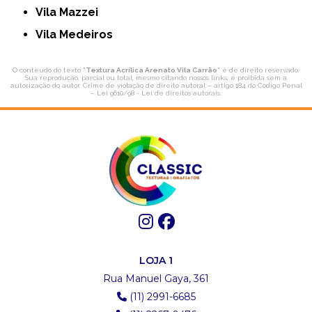
Vila Mazzei
Vila Medeiros
O conteúdo do texto "
Textura Acrílica Arenato Vila Carrão
" é de direito reservado.
Sua reprodução, parcial ou total, mesmo citando nossos links, é proibida sem a
autorização do autor. Crime de violação de direito autoral – artigo 184 do Código Penal
–
Lei 9610/98 - Lei de direitos autorais
.
LOJA 1
Rua Manuel Gaya, 361
(11) 2991-6685