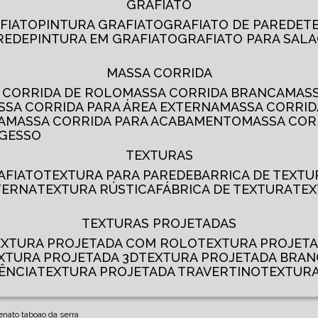
GRAFIATO
AFIATO
PINTURA GRAFIATO
GRAFIATO DE PAREDE
AREDE
PINTURA EM GRAFIATO
GRAFIATO PARA SALA
MASSA CORRIDA
A CORRIDA DE ROLO
MASSA CORRIDA BRANCA
MA
ASSA CORRIDA PARA ÁREA EXTERNA
MASSA CORRI
A
MASSA CORRIDA PARA ACABAMENTO
MASSA CO
 GESSO
TEXTURAS
AFIATO
TEXTURA PARA PAREDE
BARRICA DE TEXTU
TERNA
TEXTURA RÚSTICA
FÁBRICA DE TEXTURA
TE
TEXTURAS PROJETADAS
TEXTURA PROJETADA COM ROLO
TEXTURA PROJET
EXTURA PROJETADA 3D
TEXTURA PROJETADA BRA
ÊNCIA
TEXTURA PROJETADA TRAVERTINO
TEXTUR
renato taboao da serra