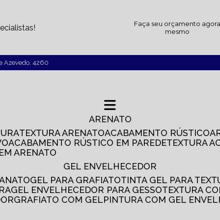
Faça seu orçamento agor
cialistas!
mesmo
de Azevedo, 4260
ARENATO
TURA
TEXTURA ARENATO
ACABAMENTO RÚSTICO
VO
ACABAMENTO RÚSTICO EM PAREDE
TEXTURA A
 EM ARENATO
GEL ENVELHECEDOR
SANATO
GEL PARA GRAFIATO
TINTA GEL PARA TEX
IRA
GEL ENVELHECEDOR PARA GESSO
TEXTURA C
DOR
GRAFIATO COM GEL
PINTURA COM GEL ENVE