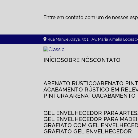
Entre em contato com um de nossos espe
Rua Manuel Gaya, 361
| Av. Maria Amália Lopes 
INÍCIO
SOBRE NÓS
CONTATO
ARENATO RÚSTICO
ARENATO PIN
ACABAMENTO RÚSTICO EM RELE
PINTURA ARENATO
ACABAMENTO
GEL ENVELHECEDOR PARA ARTE
GEL ENVELHECEDOR PARA MADE
GRAFIATO COM GEL ENVELHECE
GRAFIATO GEL ENVELHECEDOR