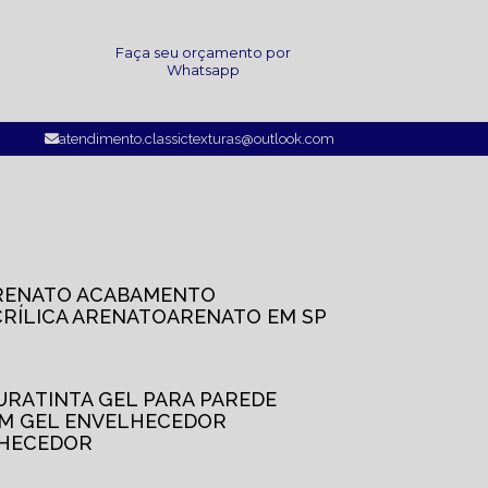
a
Faça seu orçamento por
Whatsapp
atendimento.classictexturas@outlook.com
ARENATO ACABAMENTO
CRÍLICA ARENATO
ARENATO EM SP
TURA
TINTA GEL PARA PAREDE
OM GEL ENVELHECEDOR
LHECEDOR