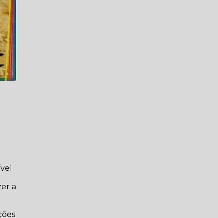
ível
zer a
ções