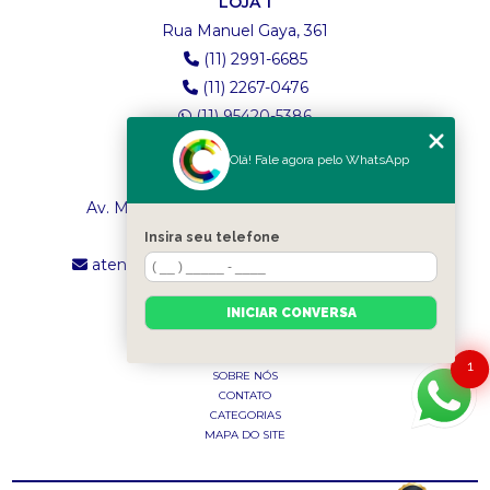
LOJA 1
Rua Manuel Gaya, 361
(11) 2991-6685
(11) 2267-0476
(11) 95420-5386
Olá! Fale agora pelo WhatsApp
LOJA 2
Av. Maria Amália Lopes de Azevedo, 4260
(11) 2241-8434
Insira seu telefone
atendimento.classictexturas@outlook.com
INICIAR CONVERSA
MENU
INÍCIO
1
SOBRE NÓS
CONTATO
CATEGORIAS
MAPA DO SITE