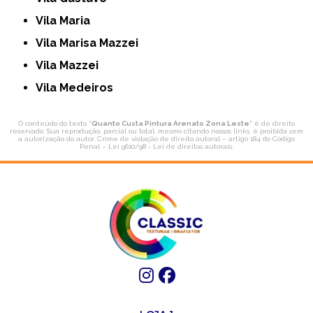
Vila Maria
Vila Marisa Mazzei
Vila Mazzei
Vila Medeiros
O conteúdo do texto "
Quanto Custa Pintura Arenato Zona Leste
" é de direito
reservado. Sua reprodução, parcial ou total, mesmo citando nossos links, é proibida sem
a autorização do autor. Crime de violação de direito autoral – artigo 184 do Código
Penal –
Lei 9610/98 - Lei de direitos autorais
.