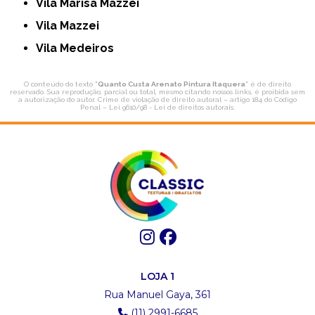
Vila Marisa Mazzei
Vila Mazzei
Vila Medeiros
O conteúdo do texto "
Quanto Custa Arenato Pintura Itaquera
" é de direito
reservado. Sua reprodução, parcial ou total, mesmo citando nossos links, é proibida sem
a autorização do autor. Crime de violação de direito autoral – artigo 184 do Código
Penal –
Lei 9610/98 - Lei de direitos autorais
.
LOJA 1
Rua Manuel Gaya, 361
(11) 2991-6685