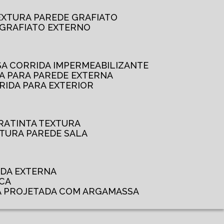
TEXTURA PAREDE GRAFIATO
GRAFIATO EXTERNO
SSA CORRIDA IMPERMEABILIZANTE
DA PARA PAREDE EXTERNA
RRIDA PARA EXTERIOR
RA
TINTA TEXTURA
XTURA PAREDE SALA
ADA EXTERNA
NCA
A PROJETADA COM ARGAMASSA