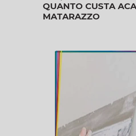
QUANTO CUSTA ACA
MATARAZZO