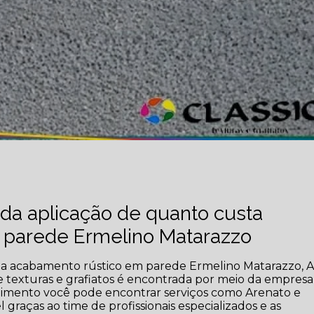
da aplicação de quanto custa
 parede Ermelino Matarazzo
ta acabamento rústico em parede Ermelino Matarazzo, 
e texturas e grafiatos é encontrada por meio da empresa
dimento você pode encontrar serviços como Arenato e
l graças ao time de profissionais especializados e as