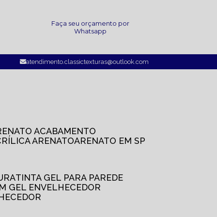
a
Faça seu orçamento por
Whatsapp
atendimento.classictexturas@outlook.com
ARENATO ACABAMENTO
CRÍLICA ARENATO
ARENATO EM SP
TURA
TINTA GEL PARA PAREDE
OM GEL ENVELHECEDOR
LHECEDOR