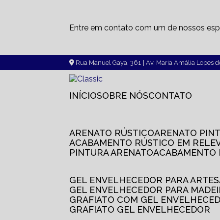
Entre em contato com um de nossos espe
Rua Manuel Gaya, 361
| Av. Maria Amália Lopes 
INÍCIO
SOBRE NÓS
CONTATO
ARENATO RÚSTICO
ARENATO PIN
ACABAMENTO RÚSTICO EM RELE
PINTURA ARENATO
ACABAMENTO
GEL ENVELHECEDOR PARA ARTE
GEL ENVELHECEDOR PARA MADE
GRAFIATO COM GEL ENVELHECE
GRAFIATO GEL ENVELHECEDOR