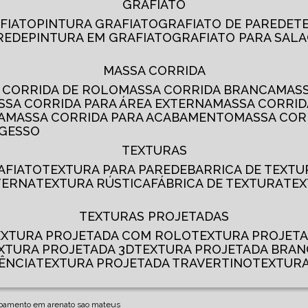
GRAFIATO
AFIATO
PINTURA GRAFIATO
GRAFIATO DE PAREDE
AREDE
PINTURA EM GRAFIATO
GRAFIATO PARA SALA
MASSA CORRIDA
A CORRIDA DE ROLO
MASSA CORRIDA BRANCA
MA
ASSA CORRIDA PARA ÁREA EXTERNA
MASSA CORRI
A
MASSA CORRIDA PARA ACABAMENTO
MASSA CO
 GESSO
TEXTURAS
AFIATO
TEXTURA PARA PAREDE
BARRICA DE TEXTU
TERNA
TEXTURA RÚSTICA
FÁBRICA DE TEXTURA
TE
TEXTURAS PROJETADAS
TEXTURA PROJETADA COM ROLO
TEXTURA PROJET
EXTURA PROJETADA 3D
TEXTURA PROJETADA BRA
ÊNCIA
TEXTURA PROJETADA TRAVERTINO
TEXTUR
abamento em arenato sao mateus