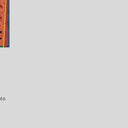
nto
a