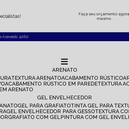
Faça seu orçamento agor
cialistas!
mesmo
de Azevedo, 4260
ARENATO
TURA
TEXTURA ARENATO
ACABAMENTO RÚSTICO
VO
ACABAMENTO RÚSTICO EM PAREDE
TEXTURA A
 EM ARENATO
GEL ENVELHECEDOR
SANATO
GEL PARA GRAFIATO
TINTA GEL PARA TEX
IRA
GEL ENVELHECEDOR PARA GESSO
TEXTURA C
DOR
GRAFIATO COM GEL
PINTURA COM GEL ENVE