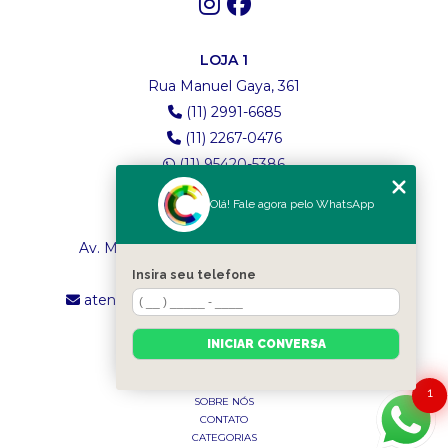
LOJA 1
Rua Manuel Gaya, 361
(11) 2991-6685
(11) 2267-0476
(11) 95420-5386
Olá! Fale agora pelo WhatsApp
LOJA 2
Av. Maria Amália Lopes de Azevedo, 4260
(11) 2241-8434
Insira seu telefone
atendimento.classictexturas@outlook.com
INICIAR CONVERSA
MENU
INÍCIO
1
SOBRE NÓS
CONTATO
CATEGORIAS