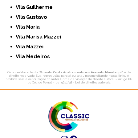
Vila Guilherme
Vila Gustavo
Vila Maria
Vila Marisa Mazzei
Vila Mazzei
Vila Medeiros
O conteúdo do texto "
Quanto Custa Acabamento em Arenato Mandaqui
" é de
direito reservado. Sua reprodução, parcial ou total, mesmo citando nossos links, é
proibida sem a autorização do autor. Crime de violação de direito autoral – artigo 184
do Código Penal –
Lei 9610/98 - Lei de direitos autorais
.