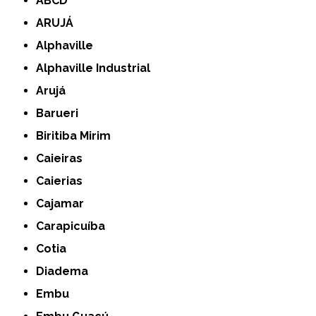
ABCD
ARUJÁ
Alphaville
Alphaville Industrial
Arujá
Barueri
Biritiba Mirim
Caieiras
Caierias
Cajamar
Carapicuíba
Cotia
Diadema
Embu