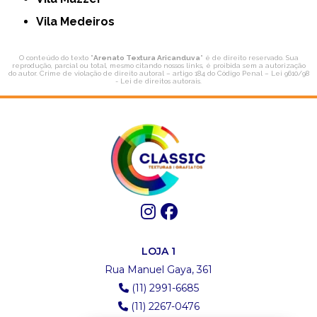
Vila Medeiros
O conteúdo do texto "
Arenato Textura Aricanduva
" é de direito reservado. Sua
reprodução, parcial ou total, mesmo citando nossos links, é proibida sem a autorização
do autor. Crime de violação de direito autoral – artigo 184 do Código Penal –
Lei 9610/98
- Lei de direitos autorais
.
LOJA 1
Rua Manuel Gaya, 361
(11) 2991-6685
(11) 2267-0476