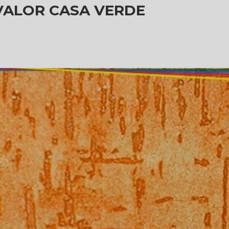
VALOR CASA VERDE