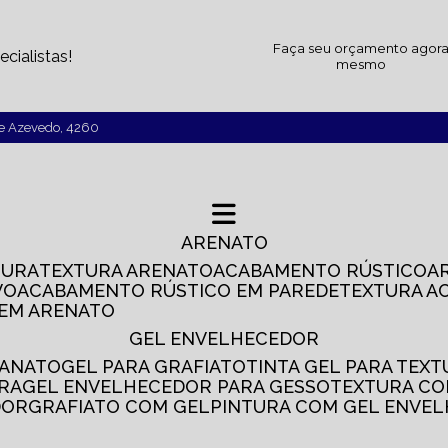
Faça seu orçamento agor
cialistas!
mesmo
de Azevedo, 4260
ARENATO
TURA
TEXTURA ARENATO
ACABAMENTO RÚSTICO
VO
ACABAMENTO RÚSTICO EM PAREDE
TEXTURA A
 EM ARENATO
GEL ENVELHECEDOR
SANATO
GEL PARA GRAFIATO
TINTA GEL PARA TEX
IRA
GEL ENVELHECEDOR PARA GESSO
TEXTURA C
DOR
GRAFIATO COM GEL
PINTURA COM GEL ENVE