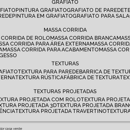
GRAFIATO
AFIATO
PINTURA GRAFIATO
GRAFIATO DE PAREDE
AREDE
PINTURA EM GRAFIATO
GRAFIATO PARA SALA
MASSA CORRIDA
A CORRIDA DE ROLO
MASSA CORRIDA BRANCA
MA
ASSA CORRIDA PARA ÁREA EXTERNA
MASSA CORRI
A
MASSA CORRIDA PARA ACABAMENTO
MASSA CO
 GESSO
TEXTURAS
AFIATO
TEXTURA PARA PAREDE
BARRICA DE TEXTU
TERNA
TEXTURA RÚSTICA
FÁBRICA DE TEXTURA
TE
TEXTURAS PROJETADAS
TEXTURA PROJETADA COM ROLO
TEXTURA PROJET
EXTURA PROJETADA 3D
TEXTURA PROJETADA BRA
ÊNCIA
TEXTURA PROJETADA TRAVERTINO
TEXTUR
alor casa verde