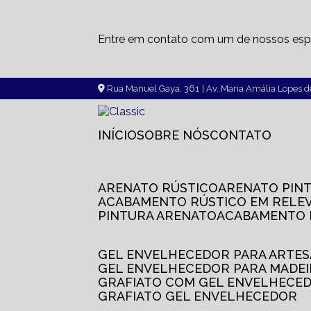
Entre em contato com um de nossos espe
Rua Manuel Gaya, 361
| Av. Maria Amália Lopes 
INÍCIO
SOBRE NÓS
CONTATO
ARENATO RÚSTICO
ARENATO PIN
ACABAMENTO RÚSTICO EM RELE
PINTURA ARENATO
ACABAMENTO
GEL ENVELHECEDOR PARA ARTE
GEL ENVELHECEDOR PARA MADE
GRAFIATO COM GEL ENVELHECE
GRAFIATO GEL ENVELHECEDOR