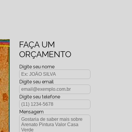
FAÇA UM
ORÇAMENTO
Digite seu nome
Digite seu email
Digite seu telefone
Mensagem