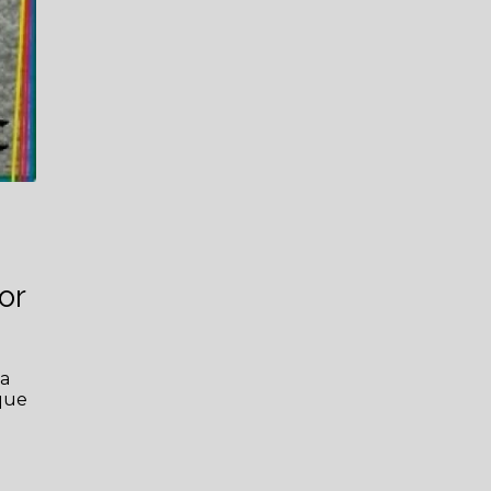
or
 a
 que