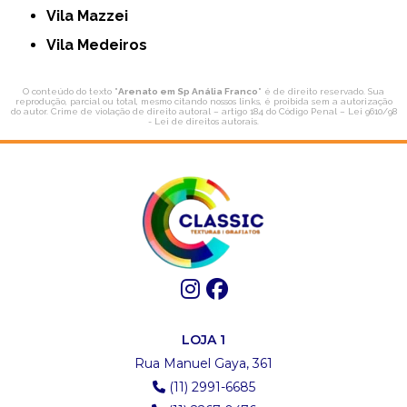
Vila Mazzei
Vila Medeiros
O conteúdo do texto "
Arenato em Sp Anália Franco
" é de direito reservado. Sua
reprodução, parcial ou total, mesmo citando nossos links, é proibida sem a autorização
do autor. Crime de violação de direito autoral – artigo 184 do Código Penal –
Lei 9610/98
- Lei de direitos autorais
.
LOJA 1
Rua Manuel Gaya, 361
(11) 2991-6685