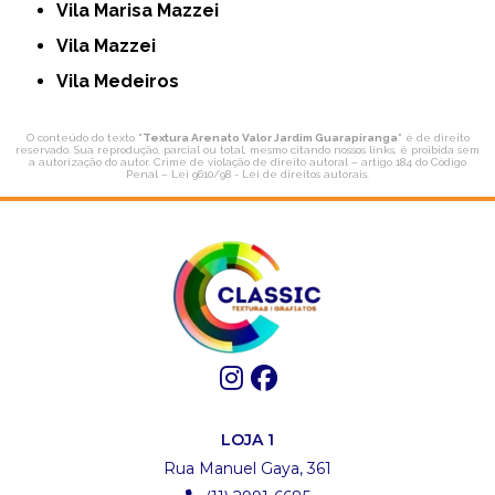
Vila Marisa Mazzei
Vila Mazzei
Vila Medeiros
O conteúdo do texto "
Textura Arenato Valor Jardim Guarapiranga
" é de direito
reservado. Sua reprodução, parcial ou total, mesmo citando nossos links, é proibida sem
a autorização do autor. Crime de violação de direito autoral – artigo 184 do Código
Penal –
Lei 9610/98 - Lei de direitos autorais
.
LOJA 1
Rua Manuel Gaya, 361