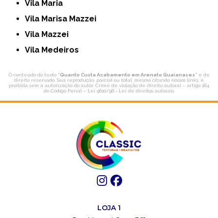
Vila Maria
Vila Marisa Mazzei
Vila Mazzei
Vila Medeiros
O conteúdo do texto "
Quanto Custa Acabamento em Arenato Guaianases
" é de
direito reservado. Sua reprodução, parcial ou total, mesmo citando nossos links, é
proibida sem a autorização do autor. Crime de violação de direito autoral – artigo 184
do Código Penal –
Lei 9610/98 - Lei de direitos autorais
.
LOJA 1