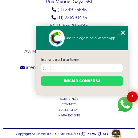
Rua Manuel Gaya, 361
(11) 2991-6685
(11) 2267-0476
(11) 95420-5386
Olá! Fale agora pelo WhatsApp
LOJA 2
Av. Maria Amália Lopes de Azevedo, 4260
(11) 2241-8434
Insira seu telefone
atendimento.classictexturas@outlook.com
INICIAR CONVERSA
MENU
INÍCIO
1
SOBRE NÓS
CONTATO
CATEGORIAS
MAPA DO SITE
Copyright © Classic. (Lei 9610 de 19/02/1998)
HTML
CSS