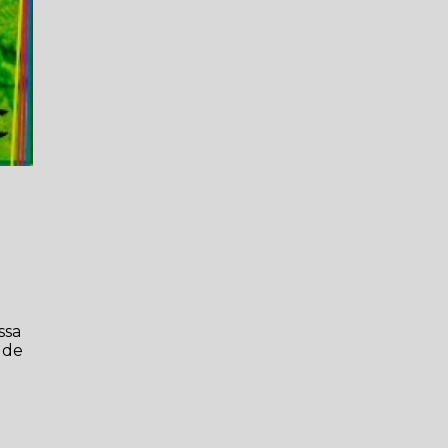
r
ssa
 de