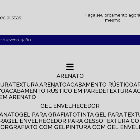
Faça seu orçamento agor
cialistas!
mesmo
de Azevedo, 4260
ARENATO
TURA
TEXTURA ARENATO
ACABAMENTO RÚSTICO
VO
ACABAMENTO RÚSTICO EM PAREDE
TEXTURA A
 EM ARENATO
GEL ENVELHECEDOR
SANATO
GEL PARA GRAFIATO
TINTA GEL PARA TEX
IRA
GEL ENVELHECEDOR PARA GESSO
TEXTURA C
DOR
GRAFIATO COM GEL
PINTURA COM GEL ENVE