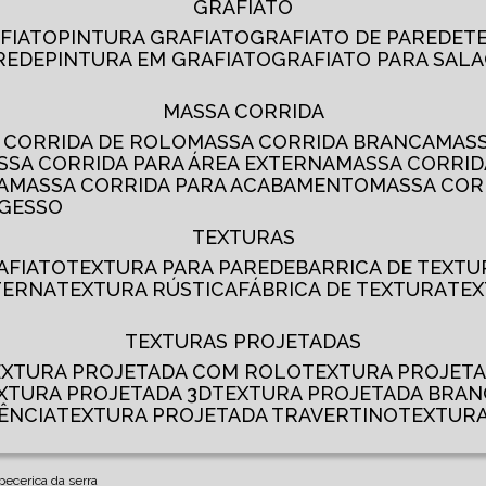
GRAFIATO
AFIATO
PINTURA GRAFIATO
GRAFIATO DE PAREDE
AREDE
PINTURA EM GRAFIATO
GRAFIATO PARA SALA
MASSA CORRIDA
A CORRIDA DE ROLO
MASSA CORRIDA BRANCA
MA
ASSA CORRIDA PARA ÁREA EXTERNA
MASSA CORRI
A
MASSA CORRIDA PARA ACABAMENTO
MASSA CO
 GESSO
TEXTURAS
AFIATO
TEXTURA PARA PAREDE
BARRICA DE TEXTU
TERNA
TEXTURA RÚSTICA
FÁBRICA DE TEXTURA
TE
TEXTURAS PROJETADAS
TEXTURA PROJETADA COM ROLO
TEXTURA PROJET
EXTURA PROJETADA 3D
TEXTURA PROJETADA BRA
ÊNCIA
TEXTURA PROJETADA TRAVERTINO
TEXTUR
apecerica da serra