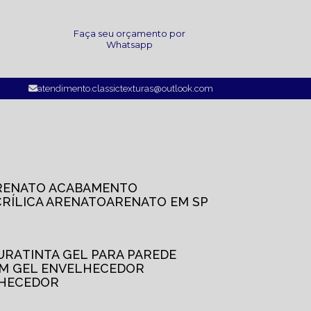
a
Faça seu orçamento por
Whatsapp
atendimento.classictexturas@outlook.com
ARENATO ACABAMENTO
CRÍLICA ARENATO
ARENATO EM SP
TURA
TINTA GEL PARA PAREDE
OM GEL ENVELHECEDOR
LHECEDOR