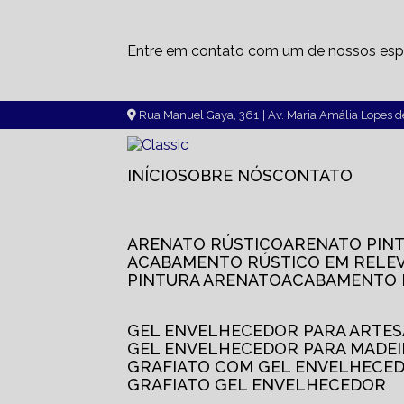
Entre em contato com um de nossos espe
Rua Manuel Gaya, 361
| Av. Maria Amália Lopes 
INÍCIO
SOBRE NÓS
CONTATO
ARENATO RÚSTICO
ARENATO PIN
ACABAMENTO RÚSTICO EM RELE
PINTURA ARENATO
ACABAMENTO
GEL ENVELHECEDOR PARA ARTE
GEL ENVELHECEDOR PARA MADE
GRAFIATO COM GEL ENVELHECE
GRAFIATO GEL ENVELHECEDOR