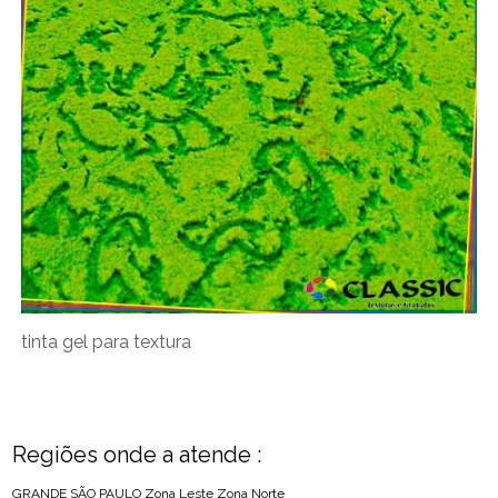
tinta gel para textura
Regiões onde a atende :
GRANDE SÃO PAULO
Zona Leste
Zona Norte