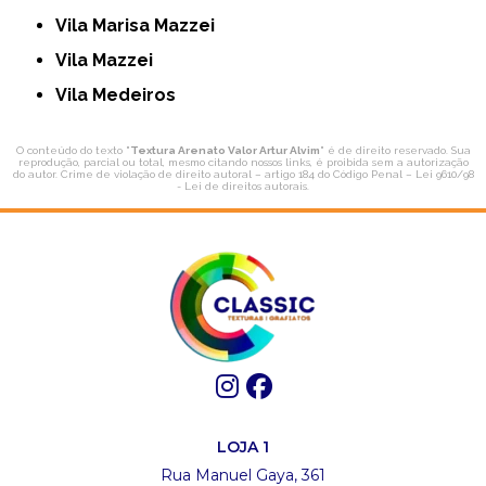
Vila Marisa Mazzei
Vila Mazzei
Vila Medeiros
O conteúdo do texto "
Textura Arenato Valor Artur Alvim
" é de direito reservado. Sua
reprodução, parcial ou total, mesmo citando nossos links, é proibida sem a autorização
do autor. Crime de violação de direito autoral – artigo 184 do Código Penal –
Lei 9610/98
- Lei de direitos autorais
.
LOJA 1
Rua Manuel Gaya, 361