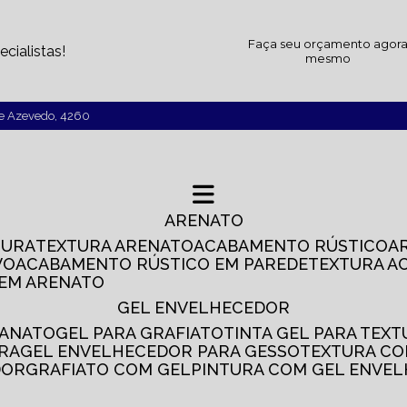
Faça seu orçamento agor
cialistas!
mesmo
de Azevedo, 4260
ARENATO
TURA
TEXTURA ARENATO
ACABAMENTO RÚSTICO
VO
ACABAMENTO RÚSTICO EM PAREDE
TEXTURA A
 EM ARENATO
GEL ENVELHECEDOR
SANATO
GEL PARA GRAFIATO
TINTA GEL PARA TEX
IRA
GEL ENVELHECEDOR PARA GESSO
TEXTURA C
DOR
GRAFIATO COM GEL
PINTURA COM GEL ENVE