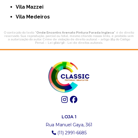
Vila Mazzei
Vila Medeiros
O conteúdo do texto "
Onde Encontro Arenato Pintura Parada Inglesa
" é de direito
reservado. Sua reprodução, parcial ou total, mesmo citando nossos links, é proibida sem
a autorização do autor. Crime de violação de direito autoral – artigo 184 do Código
Penal –
Lei 9610/98 - Lei de direitos autorais
.
LOJA 1
Rua Manuel Gaya, 361
(11) 2991-6685