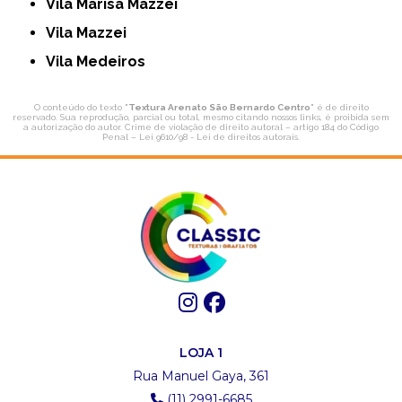
Vila Marisa Mazzei
Vila Mazzei
Vila Medeiros
O conteúdo do texto "
Textura Arenato São Bernardo Centro
" é de direito
reservado. Sua reprodução, parcial ou total, mesmo citando nossos links, é proibida sem
a autorização do autor. Crime de violação de direito autoral – artigo 184 do Código
Penal –
Lei 9610/98 - Lei de direitos autorais
.
LOJA 1
Rua Manuel Gaya, 361
(11) 2991-6685