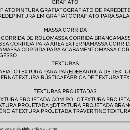
GRAFIATO
AFIATO
PINTURA GRAFIATO
GRAFIATO DE PAREDE
AREDE
PINTURA EM GRAFIATO
GRAFIATO PARA SALA
MASSA CORRIDA
A CORRIDA DE ROLO
MASSA CORRIDA BRANCA
MA
ASSA CORRIDA PARA ÁREA EXTERNA
MASSA CORRI
A
MASSA CORRIDA PARA ACABAMENTO
MASSA CO
 GESSO
TEXTURAS
AFIATO
TEXTURA PARA PAREDE
BARRICA DE TEXTU
TERNA
TEXTURA RÚSTICA
FÁBRICA DE TEXTURA
TE
TEXTURAS PROJETADAS
TEXTURA PROJETADA COM ROLO
TEXTURA PROJET
EXTURA PROJETADA 3D
TEXTURA PROJETADA BRA
ÊNCIA
TEXTURA PROJETADA TRAVERTINO
TEXTUR
ontro arenato pintura vila guilherme