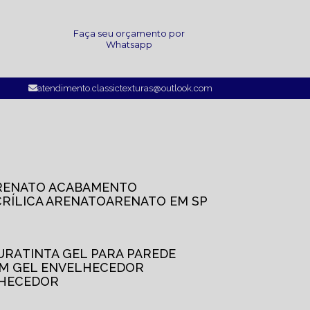
a
Faça seu orçamento por
Whatsapp
atendimento.classictexturas@outlook.com
ARENATO ACABAMENTO
CRÍLICA ARENATO
ARENATO EM SP
TURA
TINTA GEL PARA PAREDE
OM GEL ENVELHECEDOR
LHECEDOR