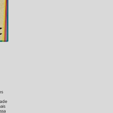
es
dade
ais
ssa