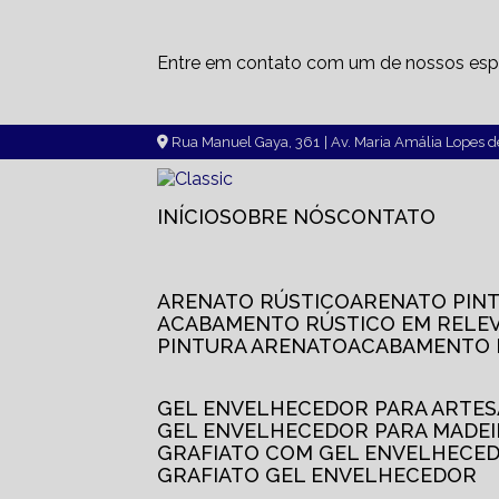
Entre em contato com um de nossos espe
Rua Manuel Gaya, 361
| Av. Maria Amália Lopes 
INÍCIO
SOBRE NÓS
CONTATO
ARENATO RÚSTICO
ARENATO PIN
ACABAMENTO RÚSTICO EM RELE
PINTURA ARENATO
ACABAMENTO
GEL ENVELHECEDOR PARA ARTE
GEL ENVELHECEDOR PARA MADE
GRAFIATO COM GEL ENVELHECE
GRAFIATO GEL ENVELHECEDOR