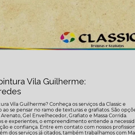
intura Vila Guilherme:
redes
ra Vila Guilherme? Conheça os serviços da Classic e
ao se pensar no ramo de texturas e grafiatos. São opçõ
Arenato, Gel Envelhecedor, Grafiato e Massa Corrida.
dos e experientes, o empreendimento entende a necessi
ação e confiança. Entre em contato com nossos profission
lém dos serviços já citados, também trabalhamos com Ma