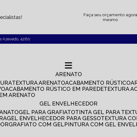
Faça seu orçamento agor
cialistas!
mesmo
de Azevedo, 4260
ARENATO
TURA
TEXTURA ARENATO
ACABAMENTO RÚSTICO
VO
ACABAMENTO RÚSTICO EM PAREDE
TEXTURA A
 EM ARENATO
GEL ENVELHECEDOR
SANATO
GEL PARA GRAFIATO
TINTA GEL PARA TEX
IRA
GEL ENVELHECEDOR PARA GESSO
TEXTURA C
DOR
GRAFIATO COM GEL
PINTURA COM GEL ENVE