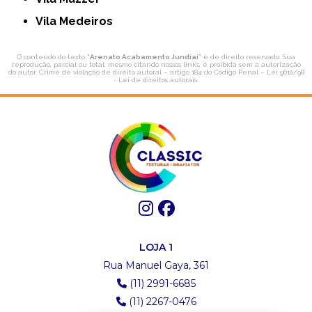
Vila Medeiros
O conteúdo do texto "
Arenato Acabamento Jundiaí
" é de direito reservado. Sua
reprodução, parcial ou total, mesmo citando nossos links, é proibida sem a autorização
do autor. Crime de violação de direito autoral – artigo 184 do Código Penal –
Lei 9610/98
- Lei de direitos autorais
.
LOJA 1
Rua Manuel Gaya, 361
(11) 2991-6685
(11) 2267-0476