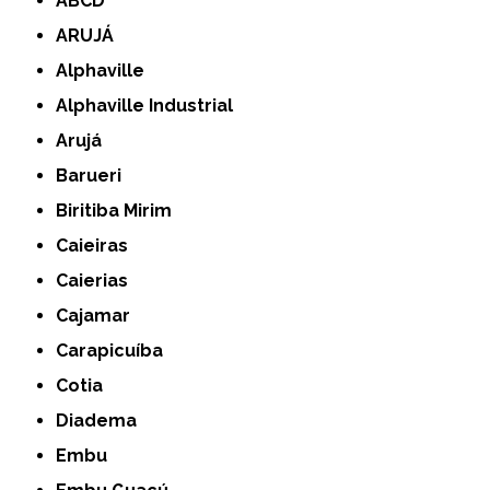
ABCD
ARUJÁ
Alphaville
Alphaville Industrial
Arujá
Barueri
Biritiba Mirim
Caieiras
Caierias
Cajamar
Carapicuíba
Cotia
Diadema
Embu