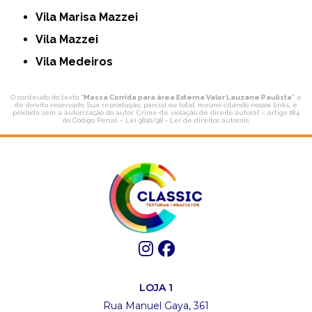
Vila Marisa Mazzei
Vila Mazzei
Vila Medeiros
O conteúdo do texto "
Massa Corrida para área Externa Valor Lauzane Paulista
" é
de direito reservado. Sua reprodução, parcial ou total, mesmo citando nossos links, é
proibida sem a autorização do autor. Crime de violação de direito autoral – artigo 184
do Código Penal –
Lei 9610/98 - Lei de direitos autorais
.
LOJA 1
Rua Manuel Gaya, 361