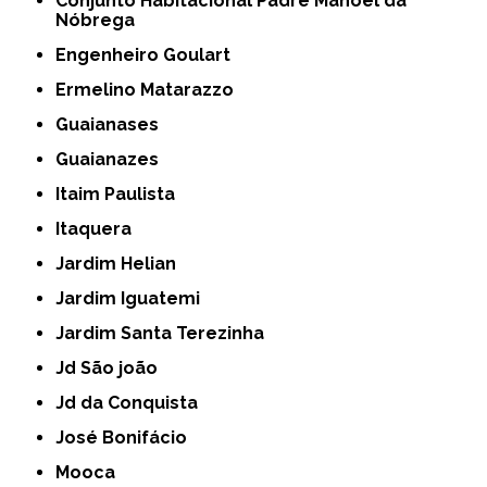
Conjunto Habitacional Padre Manoel da
Nóbrega
Engenheiro Goulart
Ermelino Matarazzo
Guaianases
Guaianazes
Itaim Paulista
Itaquera
Jardim Helian
Jardim Iguatemi
Jardim Santa Terezinha
Jd São joão
Jd da Conquista
José Bonifácio
Mooca